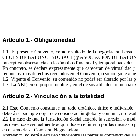
Artículo 1.- Obligatoriedad
1.1 El presente Convenio, como resultado de la negociación llevad
CLUBS DE BALONCESTO (ACB) y ASOCIACIÓN DE BALONCESTISTAS 
preceptiva observancia en los ámbitos funcional y temporal pactados.
En concreto, se declara expresamente que carecerán de virtualidad jur
renuncias a los derechos regulados en el Convenio, o supongan exclus
1.2 Vigente el Convenio, su contenido no podrá ser alterado por las p
1.3 La ABP, en su propio nombre y en el de sus afiliados, renuncia ex
Artículo 2.- Vinculación a la totalidad
2.1 Este Convenio constituye un todo orgánico, único e indivisible,
deberá ser siempre objeto de consideración global y conjunta, no resul
2.2 En caso de que la Jurisdicción Social acuerde la supresión o modi
los derechos eventualmente adquiridos en el ínterin por las mismas o 
en el seno de su Comisión Negociadora.
Entretanto, volverá a estar en vigor entre las partes el contenido del I