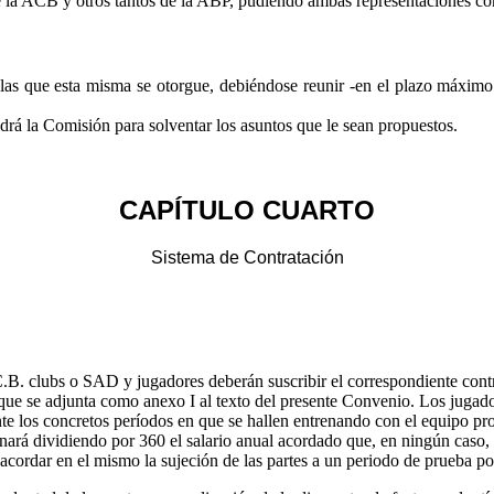
la ACB y otros tantos de la ABP, pudiendo ambas representaciones cont
as que esta misma se otorgue, debiéndose reunir -en el plazo máximo d
endrá la Comisión para solventar los asuntos que le sean propuestos.
CAPÍTULO CUARTO
Sistema de Contratación
C.B. clubs o SAD y jugadores deberán suscribir el correspondiente cont
que se adjunta como anexo I al texto del presente Convenio. Los jugado
e los concretos períodos en que se hallen entrenando con el equipo pr
minará dividiendo por 360 el salario anual acordado que, en ningún caso, 
acordar en el mismo la sujeción de las partes a un periodo de prueba 