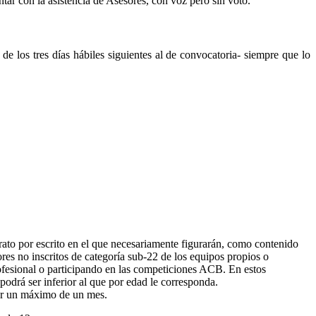
ar con la asistencia de Asesores, con voz pero sin voto.
e los tres días hábiles siguientes al de convocatoria- siempre que lo
rato por escrito en el que necesariamente figurarán, como contenido
res no inscritos de categoría sub-22 de los equipos propios o
ofesional o participando en las competiciones ACB. En estos
podrá ser inferior al que por edad le corresponda.
por un máximo de un mes.