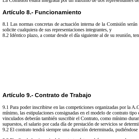
La Comisión estará integrada por un máximo de dos representantes de 
Artículo 8.- Funcionamiento
8.1 Las normas concretas de actuación interna de la Comisión serán l
solicite cualquiera de sus representaciones integrantes, y
8.2 Idéntico plazo, a contar desde el día siguiente al de su reunión, t
Artículo 9.- Contrato de Trabajo
9.1 Para poder inscribirse en las competiciones organizadas por la A.
mínimo, las estipulaciones consignadas en el modelo de contrato tipo 
vinculados deberán también suscribir el Contrato, como mínimo durant
supuestos, el salario por cada día de prestación de servicios se deter
9.2 El contrato tendrá siempre una duración determinada, pudiéndose 